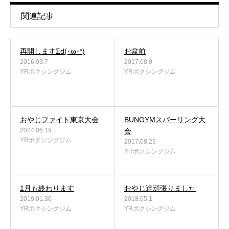
関連記事
再開しますΣd(･ω･*)
お盆前
2016.03.7
2017.08.9
YRボクシングジム
YRボクシングジム
おやじファイト東京大会
BUNGYMスパーリング大
2024.06.19
会
YRボクシングジム
2017.08.29
YRボクシングジム
1月も終わります
おやじ達頑張りました
2019.01.30
2018.05.1
YRボクシングジム
YRボクシングジム