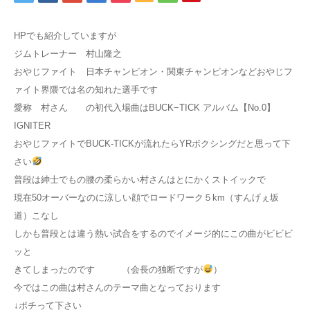
アクセス
HPでも紹介していますが
ジムトレーナー 村山隆之
お問い合わせ
おやじファイト 日本チャンピオン・関東チャンピオンなどおやじフ
ァイト界隈では名の知れた選手です
愛称 村さん の初代入場曲はBUCK−TICK アルバム【No.0】
IGNITER
おやじファイトでBUCK-TICKが流れたらYRボクシングだと思って下
さい
普段は紳士でもの腰の柔らかい村さんはとにかくストイックで
現在50オーバーなのに涼しい顔でロードワーク５km（すんげぇ坂
道）こなし
しかも普段とは違う熱い試合をするのでイメージ的にこの曲がビビビ
ッと
きてしまったのです （会長の独断ですが
）
今ではこの曲は村さんのテーマ曲となっております
↓ポチって下さい