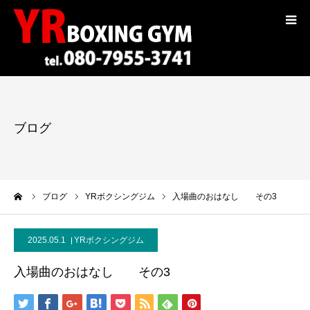
コンセプト
トレーナー紹介
ブログ
入会案内
料金
ーム
ブログ
YRボクシングジム
入場曲のおはなし その3
選手紹介
2025.05.1
YRボクシングジム
ギャラリー
入場曲のおはなし その3
ブログ