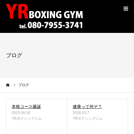
コンセプト
トレーナー紹介
ブログ
入会案内
料金
ーム
ブログ
選手紹介
本格コース爆誕
健康って何ぞ？
ギャラリー
2025.06.30
2026.03.7
YRボクシングジム
YRボクシングジム
ブログ