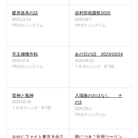
アクセス
暖房器具の話
岩村田祇園祭2025
2025.11.13
2025.08.7
YRボクシングジム
YRボクシングジム
お問い合わせ
毛玉捕獲作戦
あの日の話 2023/10/24
2025.07.9
2025.06.10
YRボクシングジム
ＹＲボクシング B-T部
雷神と風神
入場曲のおはなし そ
2025.05.30
の3
ＹＲボクシング B-T部
2025.05.1
YRボクシングジム
おやじファイト東京大会‘2
雨につきご近所ツーリン