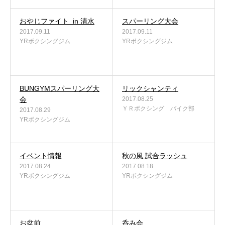
アクセス
おやじファイト in 清水
スパーリング大会
2017.09.11
2017.09.11
YRボクシングジム
YRボクシングジム
お問い合わせ
BUNGYMスパーリング大
リックシャンティ
会
2017.08.25
ＹＲボクシング バイク部
2017.08.29
YRボクシングジム
イベント情報
秋の風 試合ラッシュ
2017.08.24
2017.08.18
YRボクシングジム
YRボクシングジム
お盆前
呑み会