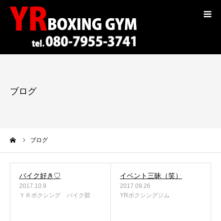
コンセプト
トレーナー紹介
ブログ
入会案内
料金
ーム
ブログ
選手紹介
バイク好き♡
イベント三昧（笑）
ギャラリー
2017.10.9
2017.09.26
ＹＲボクシング バイク部
YRボクシングジム
ブログ