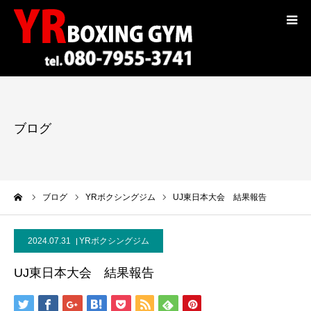
コンセプト
トレーナー紹介
ブログ
入会案内
料金
ーム
ブログ
YRボクシングジム
UJ東日本大会 結果報告
選手紹介
2024.07.31
YRボクシングジム
ギャラリー
UJ東日本大会 結果報告
ブログ