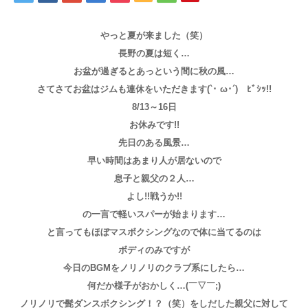
アクセス
やっと夏が来ました（笑）
長野の夏は短く…
お問い合わせ
お盆が過ぎるとあっという間に秋の風…
さてさてお盆はジムも連休をいただきます(`･ ω･´)ゞﾋﾞｼｯ!!
8/13～16日
お休みです!!
先日のある風景…
早い時間はあまり人が居ないので
息子と親父の２人…
よし!!戦うか!!
の一言で軽いスパーが始まります…
と言ってもほぼマスボクシングなので体に当てるのは
ボディのみですが
今日のBGMをノリノリのクラブ系にしたら…
何だか様子がおかしく…(￣▽￣;)
ノリノリで髭ダンスボクシング！？（笑）をしだした親父に対して