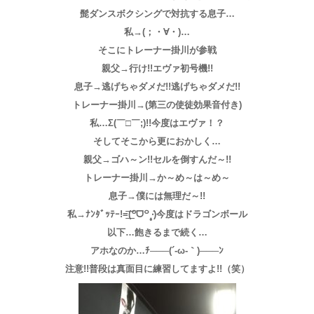
髭ダンスボクシングで対抗する息子…
私→(；・∀・)…
そこにトレーナー掛川が参戦
親父→行け!!エヴァ初号機!!
息子→逃げちゃダメだ!!逃げちゃダメだ!!
トレーナー掛川→(第三の使徒効果音付き)
私…Σ(￣□￣;)!!今度はエヴァ！？
そしてそこから更におかしく…
親父→ゴハ～ン!!セルを倒すんだ～!!
トレーナー掛川→か～め～は～め～
息子→僕には無理だ～!!
私→ﾅﾝﾀﾞｯﾃｰ!=͟͟͞͞(꒪ᗜ꒪ ‧̣̥̇)今度はドラゴンボール
以下…飽きるまで続く…
アホなのか…ﾁ───(´-ω-｀)───ﾝ
注意!!普段は真面目に練習してますよ!!（笑）