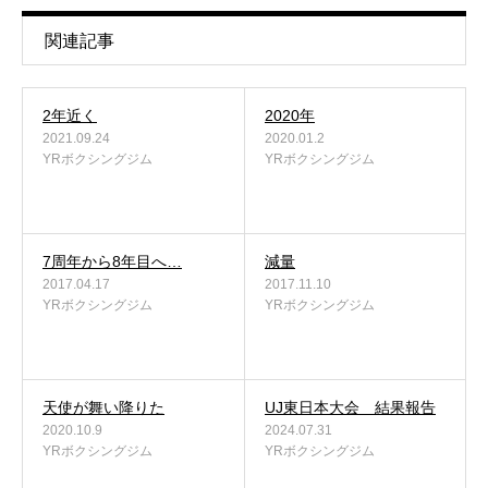
関連記事
2年近く
2020年
2021.09.24
2020.01.2
YRボクシングジム
YRボクシングジム
7周年から8年目へ…
減量
2017.04.17
2017.11.10
YRボクシングジム
YRボクシングジム
天使が舞い降りた
UJ東日本大会 結果報告
2020.10.9
2024.07.31
YRボクシングジム
YRボクシングジム