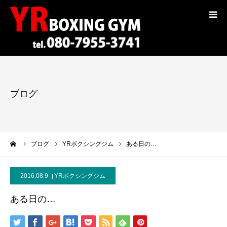
コンセプト
トレーナー紹介
ブログ
入会案内
料金
ーム
ブログ
YRボクシングジム
ある日の…
選手紹介
2016.08.9
YRボクシングジム
ギャラリー
ある日の…
ブログ