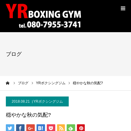
コンセプト
トレーナー紹介
ブログ
入会案内
料金
ーム
ブログ
YRボクシングジム
穏やかな秋の気配?
選手紹介
2018.08.21
YRボクシングジム
ギャラリー
穏やかな秋の気配?
ブログ