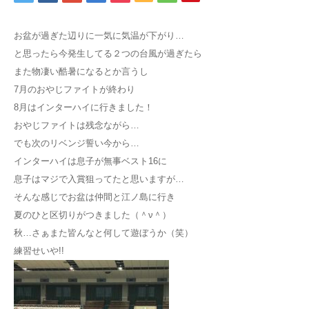
アクセス
お盆が過ぎた辺りに一気に気温が下がり…
と思ったら今発生してる２つの台風が過ぎたら
お問い合わせ
また物凄い酷暑になるとか言うし
7月のおやじファイトが終わり
8月はインターハイに行きました！
おやじファイトは残念ながら…
でも次のリベンジ誓い今から…
インターハイは息子が無事ベスト16に
息子はマジで入賞狙ってたと思いますが…
そんな感じでお盆は仲間と江ノ島に行き
夏のひと区切りがつきました（＾ν＾）
秋…さぁまた皆んなと何して遊ぼうか（笑）
練習せいや!!