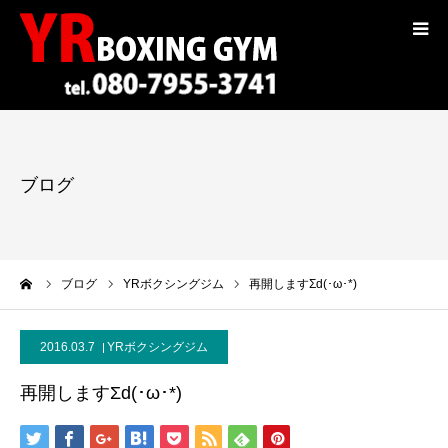
コンセプト
トレーナー紹介
ブログ
入会案内
料金
ーム
ブログ
YRボクシングジム
再開しますΣd(･ω･*)
選手紹介
2016.03.7
YRボクシングジム
ギャラリー
再開しますΣd(･ω･*)
ブログ